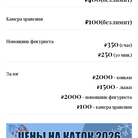
₽
Камера хранения
100
₽
(безлимит)
Помощник фигуриста
350
₽
(1 час)
250
₽
(30 мин.)
Залог
2000
₽
- коньки
1500
₽
- лыжи
2000
₽
- помощник фигуриста
100
₽
- камера хранения